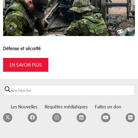
Défense et sécurité
EN SAVOIR PLUS
Les Nouvelles
Requêtes médiatiques
Faites un don
Twitter
Facebook
Instagram
LinkedIn
YouTube
F