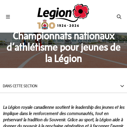
Royal Canadian Legion
Toggle navigation
Toggl
Championnats nationaux
d’athlétisme pour jeunes de
la Légion
DANS CETTE SECTION
La Légion royale canadienne soutient le leadership des jeunes et les
implique dans le renforcement des communautés, tout en
préservant la tradition du Souvenir. Grâce au sport, la Légion aide à
donner du pouvoir à la prochaine génération et à façonner l'avenir