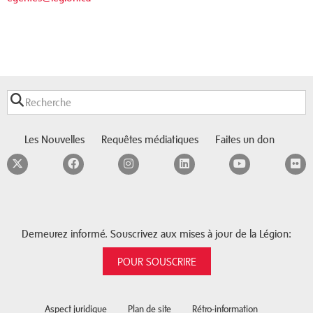
Les Nouvelles
Requêtes médiatiques
Faites un don
Twitter
Facebook
Instagram
LinkedIn
YouTube
F
Demeurez informé. Souscrivez aux mises à jour de la Légion:
POUR SOUSCRIRE
Aspect juridique
Plan de site
Rétro-information