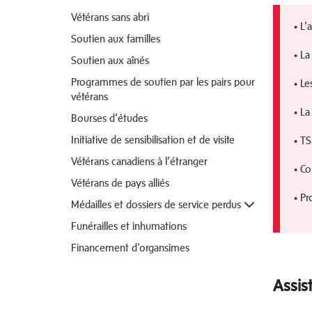
Vétérans sans abri
• L’
Soutien aux familles
• La
Soutien aux aînés
Programmes de soutien par les pairs pour
• L
vétérans
• La
Bourses d’études
Initiative de sensibilisation et de visite
• T
Vétérans canadiens à l’étranger
• Co
Vétérans de pays alliés
• P
Médailles et dossiers de service perdus
Funérailles et inhumations
Financement d'organsimes
Assis