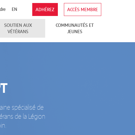
dre
EN
ADHÉREZ
ACCÈS MEMBRE
SOUTIEN AUX
COMMUNAUTÉS ET
VÉTÉRANS
JEUNES
PT
ine spécialisé de
érans de la Légion
in.