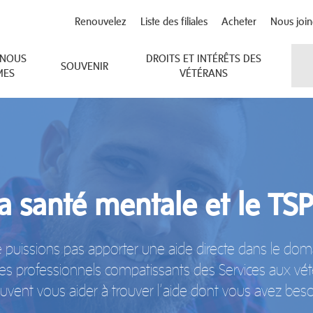
Renouvelez
Liste des filiales
Acheter
Nous join
 NOUS
DROITS ET INTÉRÊTS DES
SOUVENIR
MES
VÉTÉRANS
a santé mentale et le TS
 puissions pas apporter une aide directe dans le doma
 les professionnels compatissants des Services aux vét
uvent vous aider à trouver l’aide dont vous avez beso