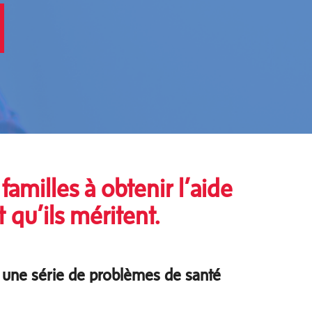
familles à obtenir l’aide
t qu’ils méritent
.
e une série de problèmes de santé