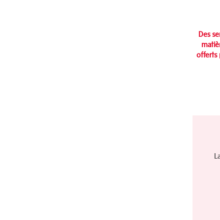
Des se
matiè
offerts
L