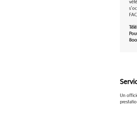
vété
s’o
FAC
Tél
Pou
800
Servi
Un offici
prestatio