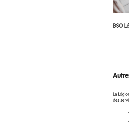
BSO Lé
Autre
La Légio
des serv