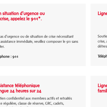
 situation d’urgence ou
Ligne
crise, appelez le 9-1-1*.
Soutie
as d’urgence ou de situation de crise nécessitant
crise,
assistance immédiate, veuillez composer le 911 sans
détre
ter.
Téléph
phone : 9-1-1
istance téléphonique
Lign
ingue 24 heures sur 24
fami
ien confidentiel aux membres actifs et retraités
ce régulière, classe de réserve, GRC, cadets,