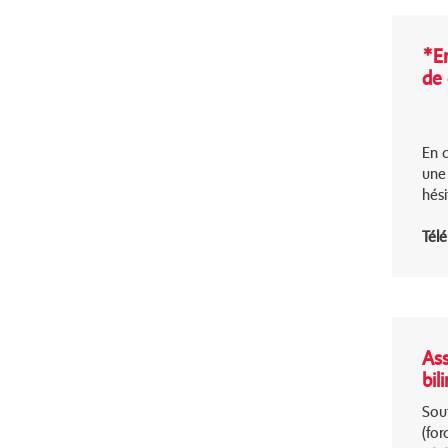
*En
de 
En c
une 
hési
Télé
Ass
bil
Sout
(for