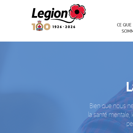
Royal Canadian Legion
CE QUE
SOM
L
Bien que nous ne
la santé mentale,
pe