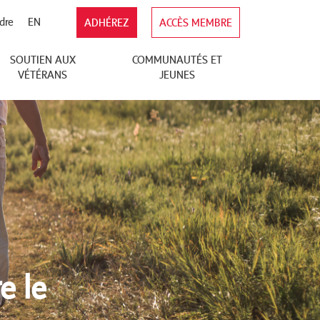
dre
EN
ADHÉREZ
ACCÈS MEMBRE
SOUTIEN AUX
COMMUNAUTÉS ET
VÉTÉRANS
JEUNES
e le