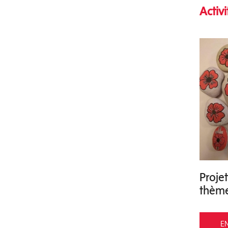
Activ
Projet
thème
EN