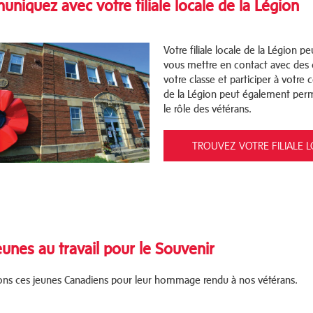
niquez avec votre filiale locale de la Légion
Votre filiale locale de la Légion p
vous mettre en contact avec des
votre classe et participer à votre
c
de la Légion peut également
perm
le rôle des vétérans.
TROUVEZ VOTRE FILIALE 
eunes au travail pour le Souvenir
ns ces jeunes Canadiens pour leur hommage rendu à nos vétérans
.