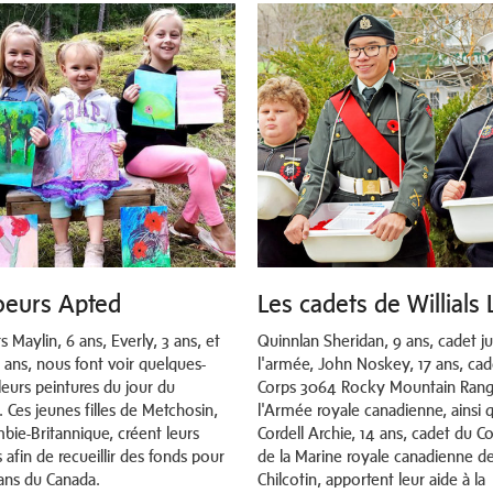
oeurs Apted
Les cadets de Willials
 Maylin, 6 ans, Everly, 3 ans, et
Quinnlan Sheridan, 9 ans, cadet j
9 ans, nous font voir quelques-
l'armée, John Noskey, 17 ans, cad
leurs peintures du jour du
Corps 3064 Rocky Mountain Rang
 Ces jeunes filles de Metchosin,
l'Armée royale canadienne, ainsi 
bie-Britannique, créent leurs
Cordell Archie, 14 ans, cadet du C
 afin de recueillir des fonds pour
de la Marine royale canadienne d
rans du Canada.
Chilcotin, apportent leur aide à la