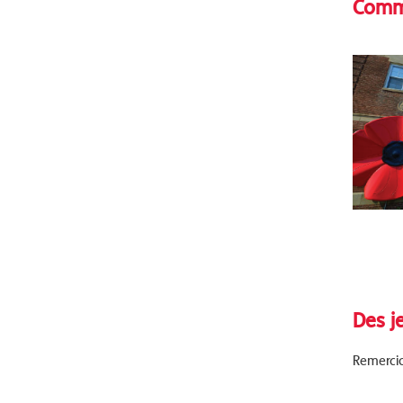
Commu
Des j
Remercio