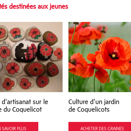
ités destinées aux jeunes
 d'artisanat sur le
Culture d'un jardin
 du Coquelicot
de Coquelicots
 SAVOIR PLUS
ACHETER DES GRAINES