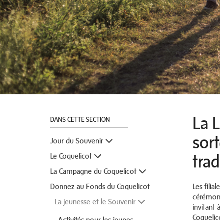
La 
DANS CETTE SECTION
sor
Jour du Souvenir
Le Coquelicot
trad
La Campagne du Coquelicot
Donnez au Fonds du Coquelicot
Les filia
cérémoni
La jeunesse et le Souvenir
invitant
Coquelic
Activités pour les jeunes