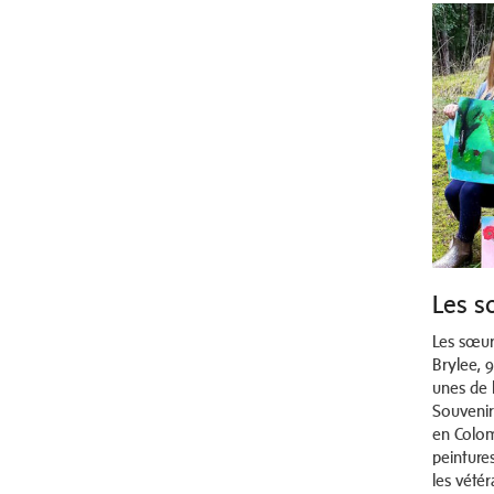
Les s
Les sœurs
Brylee, 
unes de 
Souvenir.
en Colom
peintures
les vété