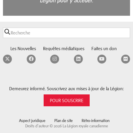
Légion pour y accéder.
Les Nouvelles
Requêtes médiatiques
Faites un don
Twitter
Facebook
Instagram
LinkedIn
YouTube
F
Demeurez informé. Souscrivez aux mises à jour de la Légion:
POUR SOUSCRIRE
Aspect juridique
Plan de site
Rétro-information
Droits d'auteur © 2026 La Légion royale canadienne