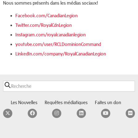
Nous sommes présents dans les médias sociaux!
Facebook.com/CanadianLegion
Twitter.com/RoyalCdnLegion
Instagram.com/royalcanadianlegion
youtube.com/user/RCLDominionCommand
LinkedIn.com/company/RoyalCanadianLegion
Les Nouvelles
Requêtes médiatiques
Faites un don
Twitter
Facebook
Instagram
LinkedIn
YouTube
F