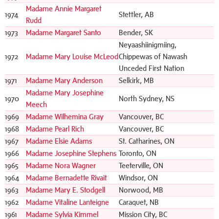
Madame Annie Margaret
1974
Stettler, AB
Rudd
1973
Madame Margaret Santo
Bender, SK
Neyaashiinigmiing,
1972
Madame Mary Louise McLeod
Chippewas of Nawash
Unceded First Nation
1971
Madame Mary Anderson
Selkirk, MB
Madame Mary Josephine
1970
North Sydney, NS
Meech
1969
Madame Wilhemina Gray
Vancouver, BC
1968
Madame Pearl Rich
Vancouver, BC
1967
Madame Elsie Adams
St. Catharines, ON
1966
Madame Josephine Stephens
Toronto, ON
1965
Madame Nora Wagner
Teeterville, ON
1964
Madame Bernadette Rivait
Windsor, ON
1963
Madame Mary E. Stodgell
Norwood, MB
1962
Madame Vitaline Lanteigne
Caraquet, NB
1961
Madame Sylvia Kimmel
Mission City, BC