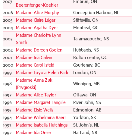
2007
Embrun, ON
Beerenfenger-Koehler
2006
Madame Alice Murphy
Conception Harbour, NL
2005
Madame Claire Léger
Stittsville, ON
2004
Madame Agatha Dyer
Montreal, QC
Madame Charlotte Lynn
2003
Tatamagouche, NS
Smith
2002
Madame Doreen Coolen
Hubbards, NS
2001
Madame Ina Galvin
Bolton centre, QC
2000
Madame Carol Isfeld
Courtenay, BC
1999
Madame Loyola Helen Park
London, ON
Madame Anna Zuk
1998
Winnipeg, MB
(Prygroski)
1997
Madame Alice Taylor
Ottawa, ON
1996
Madame Margaret Langille
River John, NS
1995
Madame Elsie Wells
Edmonton, AB
1994
Madame Wilhelmina Baerr
Yorkton, SK
1993
Madame Isabella Hutchings
St. John’s, NL
1992
Madame Ida Orser
Hartland, NB