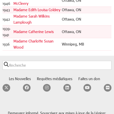
Ottawa, ON
1946
McCleery
1943
Madame Edith Louisa Coldrey
Ottawa, ON
Madame Sarah Wilkins
1942
Ottawa, ON
Lamplough
1939-
Madame Catherine Lewis
Ottawa, ON
1941
Madame Charlotte Susan
1936
Winnipeg, MB
Wood
Les Nouvelles
Requêtes médiatiques
Faites un don
Twitter
Facebook
Instagram
LinkedIn
YouTube
F
Demeurez informé. Souscrivez aux mises à jour de la Légion: