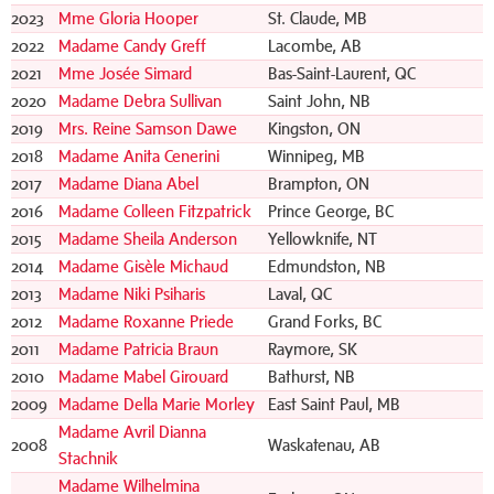
2023
Mme Gloria Hooper
St. Claude, MB
2022
Madame Candy Greff
Lacombe, AB
2021
Mme Josée Simard
Bas-Saint-Laurent, QC
2020
Madame Debra Sullivan
Saint John, NB
2019
Mrs. Reine Samson Dawe
Kingston, ON
2018
Madame Anita Cenerini
Winnipeg, MB
2017
Madame Diana Abel
Brampton, ON
2016
Madame Colleen Fitzpatrick
Prince George, BC
2015
Madame Sheila Anderson
Yellowknife, NT
2014
Madame Gisèle Michaud
Edmundston, NB
2013
Madame Niki Psiharis
Laval, QC
2012
Madame Roxanne Priede
Grand Forks, BC
2011
Madame Patricia Braun
Raymore, SK
2010
Madame Mabel Girouard
Bathurst, NB
2009
Madame Della Marie Morley
East Saint Paul, MB
Madame Avril Dianna
2008
Waskatenau, AB
Stachnik
Madame Wilhelmina