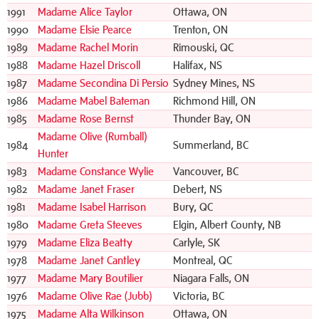
1991
Madame Alice Taylor
Ottawa, ON
1990
Madame Elsie Pearce
Trenton, ON
1989
Madame Rachel Morin
Rimouski, QC
1988
Madame Hazel Driscoll
Halifax, NS
1987
Madame Secondina Di Persio
Sydney Mines, NS
1986
Madame Mabel Bateman
Richmond Hill, ON
1985
Madame Rose Bernst
Thunder Bay, ON
Madame Olive (Rumball)
1984
Summerland, BC
Hunter
1983
Madame Constance Wylie
Vancouver, BC
1982
Madame Janet Fraser
Debert, NS
1981
Madame Isabel Harrison
Bury, QC
1980
Madame Greta Steeves
Elgin, Albert County, NB
1979
Madame Eliza Beatty
Carlyle, SK
1978
Madame Janet Cantley
Montreal, QC
1977
Madame Mary Boutilier
Niagara Falls, ON
1976
Madame Olive Rae (Jubb)
Victoria, BC
1975
Madame Alta Wilkinson
Ottawa, ON