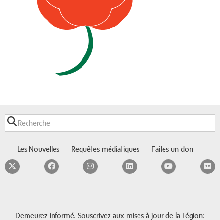
Les Nouvelles
Requêtes médiatiques
Faites un don
Twitter
Facebook
Instagram
LinkedIn
YouTube
F
Demeurez informé. Souscrivez aux mises à jour de la Légion: