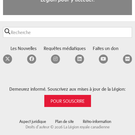
Les Nouvelles
Requêtes médiatiques
Faites un don
Twitter
Facebook
Instagram
LinkedIn
YouTube
F
Demeurez informé. Souscrivez aux mises à jour de la Légion:
POUR SOUSCRIRE
Aspect juridique
Plan de site
Rétro-information
Droits d'auteur © 2026 La Légion royale canadienne