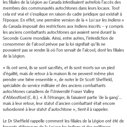
les filiales de la Légion au Canada interdisaient autrefois l’accès des
membres des communautés autochtones dans leurs locaux. Tout
cela est vrai et s’explique en raison du cadre juridique qui existait à
l'époque. En effet, une première version de la « Lo
»
i sur les Indiens
du Canada imposait des restrictions aux Indiens inscrits – y compris
les anciens combattants autochtones qui avaient servi durant la
Seconde Guerre mondiale. Ainsi, entre autres, l'interdiction de
consommer de l'alcool prévue par la loi signifiait qu'ils ne
pouvaient pas se rendre là où l'on servait de l'alcool, dont les filiales
de la Légion.
« Ils ont servi, ils se sont sacrifiés, et ils sont morts sur un pied
d'égalité, mais de retour à la maison ils ne peuvent même plus
prendre une bière ensemble », de noter le Dr Scott Sheffield,
spécialiste du service militaire et des anciens combattants
autochtones canadiens de l'Université Fraser Valley
d’Abbostford (C.-B.). « À l'étranger, ils faisaient partie ‘de la gang’...
mais à leur retour, leur statut d'ancien combattant était encore
subordonné à leur statut d'autochtone », tient-il à rappeler.
Le Dr Sheffield rappelle comment les filiales de la Légion ont été de
fervents défenseurs de la
et des politiques
Loi sur les Indiens