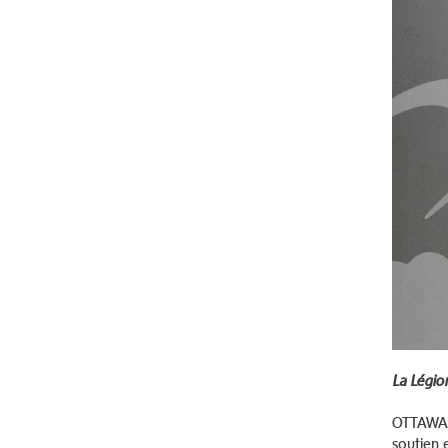
La Légio
OTTAWA (
soutien 