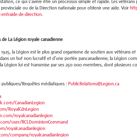
estation, ce qui s'avère être un processus simple et rapide. Les vétéra
 provinciale ou de la Direction nationale pour obtenir une aide. Voir
htt
d-entraide-de-direction
.
 de La Légion royale canadienne
 1925, la Légion est le plus grand organisme de soutien aux vétérans e
dans un but non lucratif et d’une portée pancanadienne, la Légion compt
 la Légion lui est transmise par ses 250 000 membres, dont plusieurs
s publiques/Requêtes médiatiques :
PublicRelations@Legion.ca
a
k.com/CanadianLegion
.com/RoyalCdnLegion
m.com/royalcanadianlegion
.com/user/RCLDominionCommand
om/royalcanadianlegion
n.com/company/royalcanadianlegion