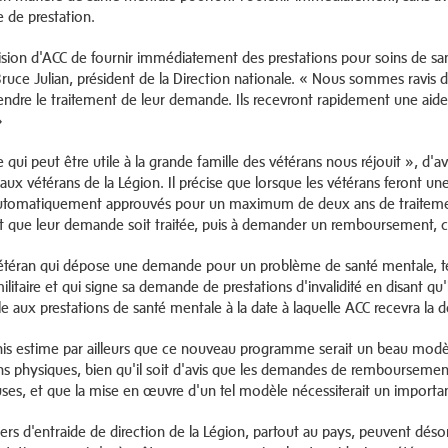
de prestation.
ision d'ACC de fournir immédiatement des prestations pour soins de san
Bruce Julian, président de la Direction nationale. « Nous sommes ravis d
tendre le traitement de leur demande. Ils recevront rapidement une aide 
»
e qui peut être utile à la grande famille des vétérans nous réjouit », d
 aux vétérans de la Légion. Il précise que lorsque les vétérans feront 
utomatiquement approuvés pour un maximum de deux ans de traitement.
t que leur demande soit traitée, puis à demander un remboursement, ce 
étéran qui dépose une demande pour un problème de santé mentale, te
ilitaire et qui signe sa demande de prestations d'invalidité en disant qu
le aux prestations de santé mentale à la date à laquelle ACC recevra la
is estime par ailleurs que ce nouveau programme serait un beau modèle
ns physiques, bien qu'il soit d'avis que les demandes de remboursemen
es, et que la mise en œuvre d'un tel modèle nécessiterait un important 
ciers d'entraide de direction de la Légion, partout au pays, peuvent dés