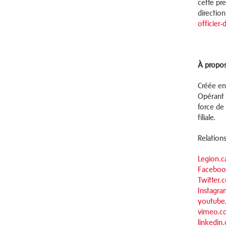
cette pr
direction
officier-
À propos
Créée en
Opérant 
force de
filiale.
Relation
Legion.c
Faceboo
Twitter
Instagra
youtube
vimeo.c
linkedi