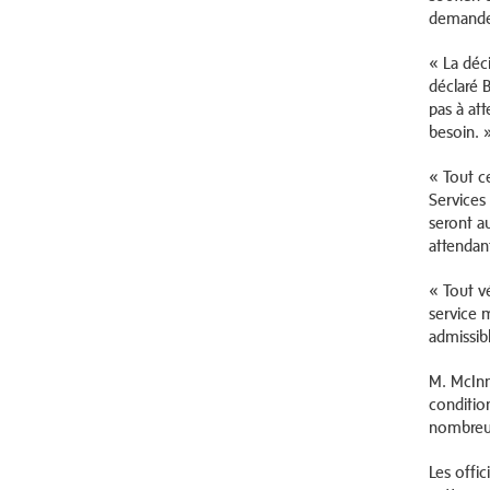
demande 
« La déc
déclaré 
pas à at
besoin. 
« Tout c
Services
seront a
attendan
« Tout v
service m
admissib
M. McInn
conditio
nombreus
Les offi