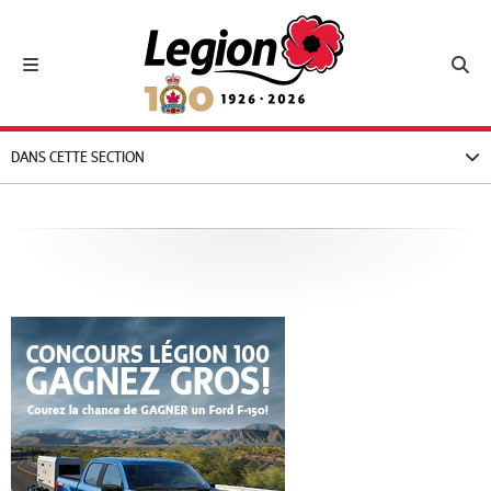
Royal Canadian Legion
Toggle navigation
Toggl
DANS CETTE SECTION