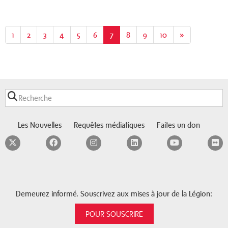
1
2
3
4
5
6
7
(current)
8
9
10
»
Les Nouvelles
Requêtes médiatiques
Faites un don
Twitter
Facebook
Instagram
LinkedIn
YouTube
F
Demeurez informé. Souscrivez aux mises à jour de la Légion:
POUR SOUSCRIRE