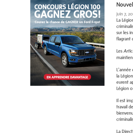
Nouvell
juin 7, 2
La Légio
criminal
sur les i
flagrant 
Les
Artic
maintien 
L'année 
la Légion
eurent a
Légion on
Il est i
travail 
bienvenu
criminali
La Direc