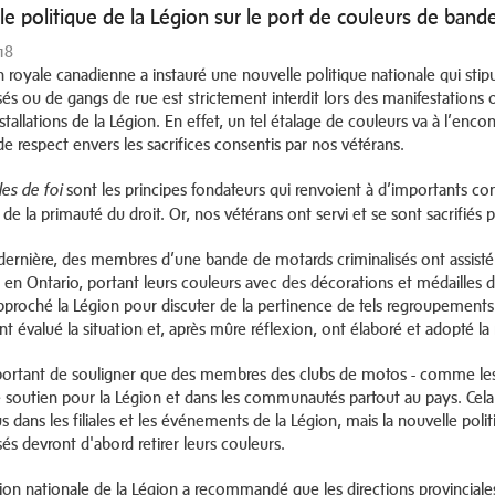
e politique de la Légion sur le port de couleurs de band
018
n royale canadienne a instauré une nouvelle politique nationale qui sti
isés ou de gangs de rue est strictement interdit lors des manifestations
nstallations de la Légion. En effet, un tel étalage de couleurs va à l’enco
de respect envers les sacrifices consentis par nos vétérans.
sont les principes fondateurs qui renvoient à d’importants con
les de foi
de la primauté du droit. Or, nos vétérans ont servi et se sont sacrifiés
dernière, des membres d’une bande de motards criminalisés ont assist
 en Ontario, portant leurs couleurs avec des décorations et médailles de 
pproché la Légion pour discuter de la pertinence de tels regroupements e
t évalué la situation et, après mûre réflexion, ont élaboré et adopté la
mportant de souligner que des membres des clubs de motos - comme l
de soutien pour la Légion et dans les communautés partout au pays. Cela 
s dans les filiales et les événements de la Légion, mais la nouvelle po
sés devront d'abord retirer leurs couleurs.
tion nationale de la Légion a recommandé que les directions provinciales